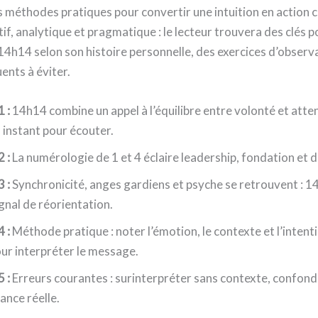
s méthodes pratiques pour convertir une intuition en action 
tif, analytique et pragmatique : le lecteur trouvera des clés p
14h14 selon son histoire personnelle, des exercices d’observ
ents à éviter.
1 :
14h14 combine un appel à l’équilibre entre volonté et atte
 instant pour écouter.
2 :
La numérologie de 1 et 4 éclaire leadership, fondation et di
3 :
Synchronicité, anges gardiens et psyche se retrouvent : 1
ignal de réorientation.
4 :
Méthode pratique : noter l’émotion, le contexte et l’intent
ur interpréter le message.
5 :
Erreurs courantes : surinterpréter sans contexte, confond
ance réelle.