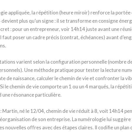
ie appliquée, la répétition (heure miroir) renforce la porté
 devient plus qu’un signe : il se transforme en consigne éner
ret : pour un entrepreneur, voir 14h14 juste avant une réun
il faut poser un cadre précis (contrat, échéances) avant d’en
ns.
tations varient selon la configuration personnelle (nombre d
personnels). Une méthode pratique pour tester la lecture num
date de naissance, calculer le chemin de vie et confronter la vi
 Si le chemin de vie comporte un 1 ou un 4 marqués, la répétit
 une résonance particulière.
: Martin, né le 12/04, chemin de vie réduit à 8, voit 14h14 p
éorganisation de son entreprise. La numérologie lui suggère
es nouvelles offres avec des étapes claires. Il codifie un plan 