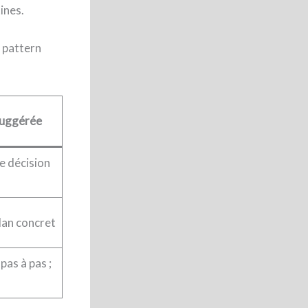
ines.
u pattern
suggérée
e décision
plan concret
pas à pas ;