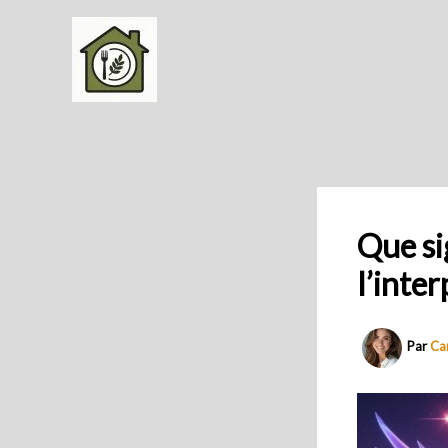
Aller
au
contenu
Que si
l’inter
Par
Ca