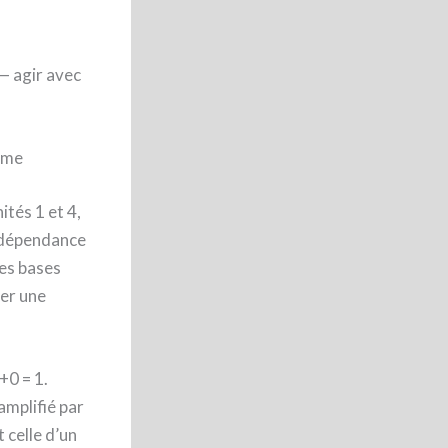
 — agir avec
isme
tés 1 et 4,
’indépendance
les bases
ier une
+0 = 1.
amplifié par
 celle d’un