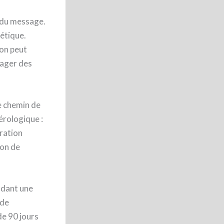
e du message.
gétique.
ion peut
gager des
e chemin de
érologique :
bration
ion de
endant une
 de
de 90 jours