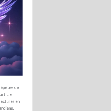
 répétée de
article
lectures en
ardiens
,