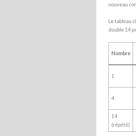
nouveau com
Le tableau c
double 14 po
Nombre
1
4
14
(répété)