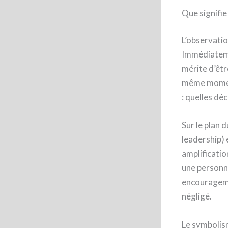
Que signifie
L’observati
Immédiateme
mérite d’êtr
même moment 
: quelles dé
Sur le plan 
leadership) 
amplificatio
une personn
encouragemen
négligé.
Le symbolis