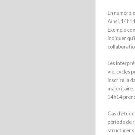
En numérolog
Ainsi, 14h14
Exemple conc
indiquer qu’
collaboratio
Les interpré
vie, cycles 
inscrire la 
majoritaire.
14h14 prend
Cas d’étude 
période de r
structurer s