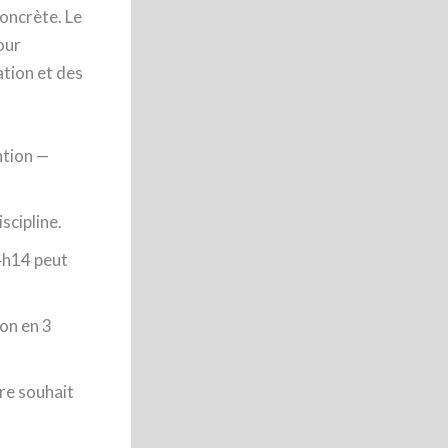
concrète. Le
our
ation et des
ntion —
scipline.
4h14 peut
ion en 3
re souhait