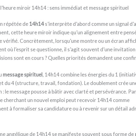
 l’heure miroir 14h14 : sens immédiat et message spirituel
on répétée de
14h14
s’interprète d’abord comme un signal d’a
nt, cette heure miroir indique qu’un alignement entre pensé
e vérifié. Concrètement, lorsqu’une montre ou un écran affi
où l’esprit se questionne, il s’agit souvent d’une invitation
cisions sont en cours ? Quelles priorités demandent une confi
du
message spirituel
, 14h14 combine les énergies du 1 (initiati
et du 4 (structure, travail, fondation). Le doublement crée un
n : le message pousse à bâtir avec clarté et persévérance. Pa
e cherchant un nouvel emploi peut recevoir 14h14 comme
t à formaliser sa candidature ou à revenir sur un détail ad
me angélique de 14h14 se manifeste souvent sous forme de