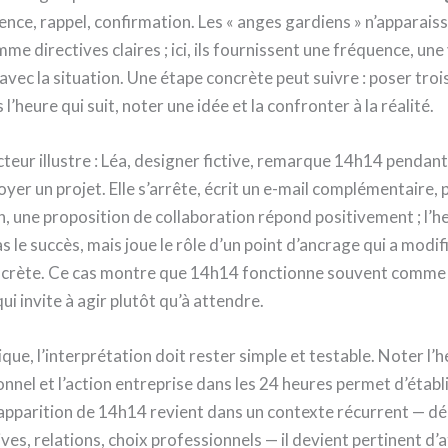
ence, rappel, confirmation. Les « anges gardiens » n’apparais
me directives claires ; ici, ils fournissent une fréquence, une
avec la situation. Une étape concrète peut suivre : poser troi
l’heure qui suit, noter une idée et la confronter à la réalité.
cteur illustre : Léa, designer fictive, remarque 14h14 pendant
oyer un projet. Elle s’arrête, écrit un e-mail complémentaire, 
, une proposition de collaboration répond positivement ; l’h
as le succès, mais joue le rôle d’un point d’ancrage qui a modif
ncrète. Ce cas montre que 14h14 fonctionne souvent comme 
ui invite à agir plutôt qu’à attendre.
que, l’interprétation doit rester simple et testable. Noter l’he
onnel et l’action entreprise dans les 24 heures permet d’établ
l’apparition de 14h14 revient dans un contexte récurrent — 
ves, relations, choix professionnels — il devient pertinent d’a