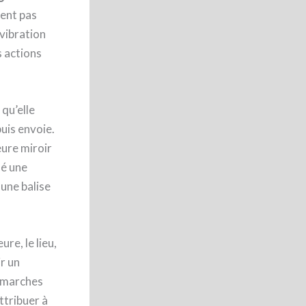
sent pas
 vibration
s actions
 qu’elle
puis envoie.
eure miroir
ié une
une balise
ure, le lieu,
ir un
démarches
ttribuer à