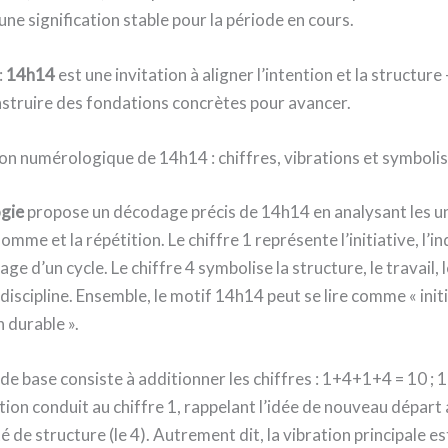
une signification stable pour la période en cours.
:
14h14
est une invitation à aligner l’intention et la structure
nstruire des fondations concrètes pour avancer.
ion numérologique de 14h14 : chiffres, vibrations et symbol
gie
propose un décodage précis de 14h14 en analysant les uni
 somme et la répétition. Le chiffre 1 représente l’initiative, l
ge d’un cycle. Le chiffre 4 symbolise la structure, le travail, 
a discipline. Ensemble, le motif 14h14 peut se lire comme « init
 durable ».
e base consiste à additionner les chiffres : 1+4+1+4 = 10 ; 1
ion conduit au chiffre 1, rappelant l’idée de nouveau départ 
 de structure (le 4). Autrement dit, la vibration principale est