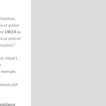
ttention.
e et action
che
14h14
au
 à se centrer
rmation ?
ve, départ,
e
r exemple,
ministratif
guidance