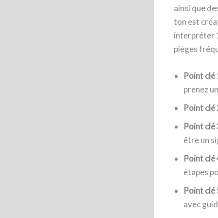
ainsi que de
ton est créa
interpréter 
pièges fréqu
Point clé 
prenez un
Point clé 
Point clé 
être un s
Point clé 
étapes po
Point clé 
avec guid