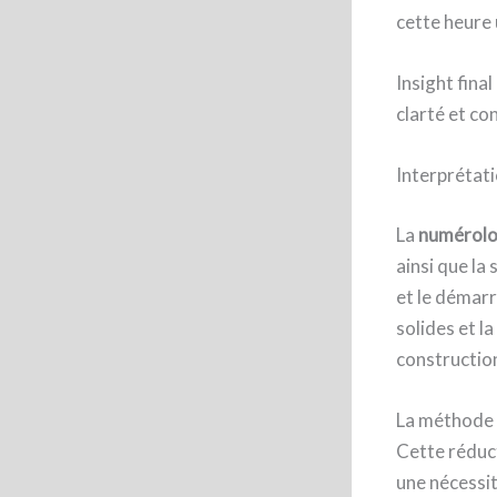
cette heure 
Insight final 
clarté et co
Interprétat
La
numérolo
ainsi que la
et le démarra
solides et l
construction
La méthode d
Cette réduct
une nécessité