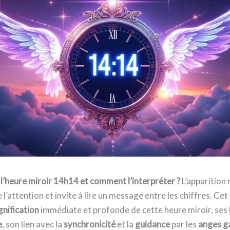
 l’heure miroir 14h14 et comment l’interpréter ?
L’apparition
l’attention et invite à lire un message entre les chiffres. Cet 
gnification
immédiate et profonde de cette heure miroir, ses 
e
, son lien avec la
synchronicité
et la
guidance
par les
anges g