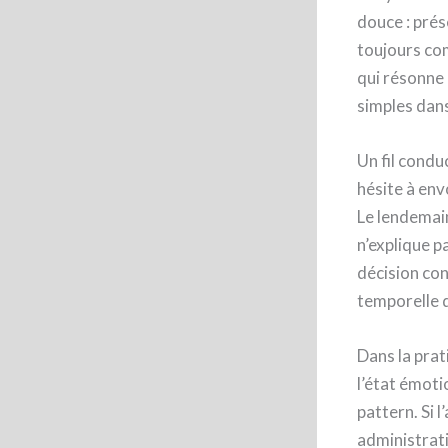
douce : prés
toujours com
qui résonne 
simples dans 
Un fil condu
hésite à env
Le lendemain
n’explique p
décision co
temporelle q
Dans la prati
l’état émoti
pattern. Si 
administrati