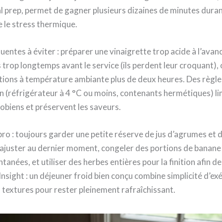
 prep, permet de gagner plusieurs dizaines de minutes duran
e le stress thermique.
uentes à éviter : préparer une vinaigrette trop acide à l’avan
trop longtemps avant le service (ils perdent leur croquant), 
ions à température ambiante plus de deux heures. Des règles
 (réfrigérateur à 4 °C ou moins, contenants hermétiques) li
obiens et préservent les saveurs.
ro : toujours garder une petite réserve de jus d’agrumes et d
 ajuster au dernier moment, congeler des portions de banane
ntanées, et utiliser des herbes entières pour la finition afin d
Insight : un déjeuner froid bien conçu combine simplicité d’ex
 textures pour rester pleinement rafraîchissant.