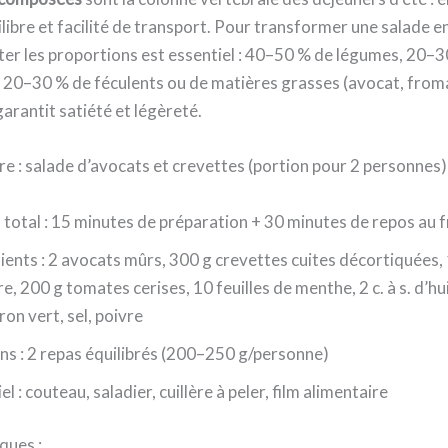
ilibre et facilité de transport. Pour transformer une salade en
ter les proportions est essentiel : 40–50 % de légumes, 20–
t 20–30 % de féculents ou de matières grasses (avocat, from
garantit satiété et légèreté.
e : salade d’avocats et crevettes (portion pour 2 personnes)
total : 15 minutes de préparation + 30 minutes de repos au f
ients : 2 avocats mûrs, 300 g crevettes cuites décortiquées,
, 200 g tomates cerises, 10 feuilles de menthe, 2 c. à s. d’huil
tron vert, sel, poivre
ns : 2 repas équilibrés (200–250 g/personne)
l : couteau, saladier, cuillère à peler, film alimentaire
ques :