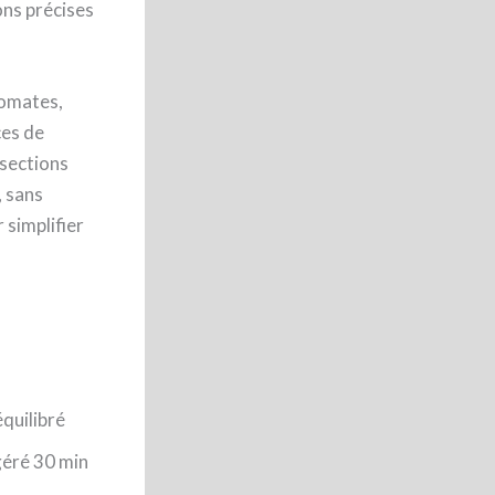
ons précises
tomates,
ces de
 sections
, sans
 simplifier
s
quilibré
géré 30 min