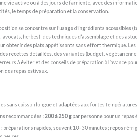
ne vie active ou à des jours de farniente, avec des informati
tités, le temps de préparation et la conservation.
sition se concentre sur l’usage d’ingrédients accessibles (
 avocats, herbes), des techniques d’assemblage et des astu
r obtenir des plats appétissants sans effort thermique. Les
des recettes détaillées, des variantes (budget, végétarienne
 erreurs à éviter et des conseils de préparation à l’avance pour
on des repas estivaux.
es sans cuisson longue et adaptées aux fortes température
ons recommandées :
200 à 250 g
par personne pour un repas é
: préparations rapides, souvent 10–30 minutes ; repos réfri
rs heures