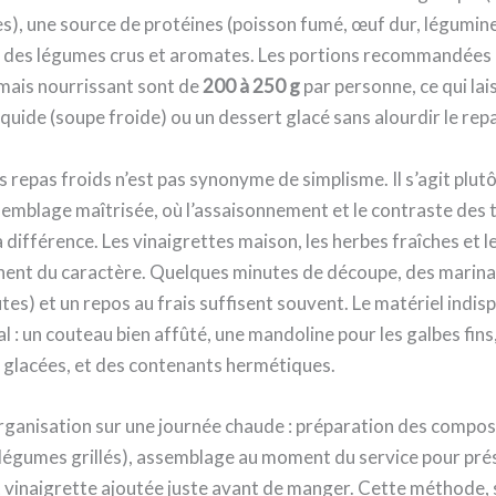
s), une source de protéines (poisson fumé, œuf dur, légumin
 des légumes crus et aromates. Les portions recommandées 
 mais nourrissant sont de
200 à 250 g
par personne, ce qui lais
iquide (soupe froide) ou un dessert glacé sans alourdir le rep
 repas froids n’est pas synonyme de simplisme. Il s’agit plut
semblage maîtrisée, où l’assaisonnement et le contraste des 
a différence. Les vinaigrettes maison, les herbes fraîches et l
nnent du caractère. Quelques minutes de découpe, des marin
es) et un repos au frais suffisent souvent. Le matériel indis
l : un couteau bien affûté, une mandoline pour les galbes fins
 glacées, et des contenants hermétiques.
ganisation sur une journée chaude : préparation des composa
, légumes grillés), assemblage au moment du service pour pré
t vinaigrette ajoutée juste avant de manger. Cette méthode,