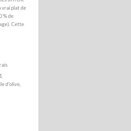
 vrai plat de
30 % de
age). Cette
rais
 1
e d’olive,