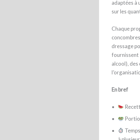
adaptées à u
sur les quan
Chaque propo
concombres,
dressage pou
fournissent 
alcool), des
l’organisati
En bref
Recett
Porti
Temps 
à plusieu