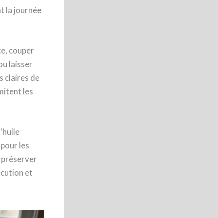
t la journée
ce, couper
ou laisser
 claires de
mitent les
’huile
 pour les
e préserver
écution et