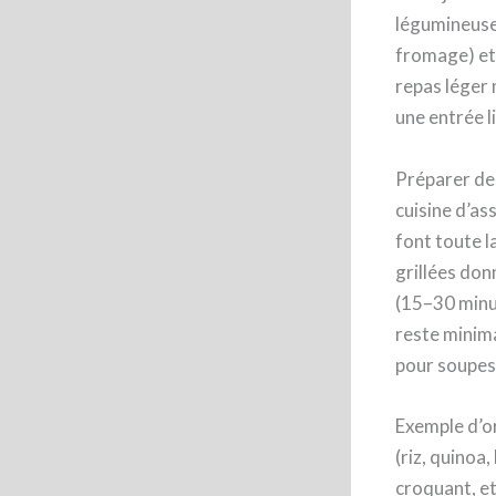
légumineuse
fromage) et
repas léger
une entrée l
Préparer des
cuisine d’as
font toute l
grillées do
(15–30 minut
reste minima
pour soupes
Exemple d’or
(riz, quinoa
croquant, e