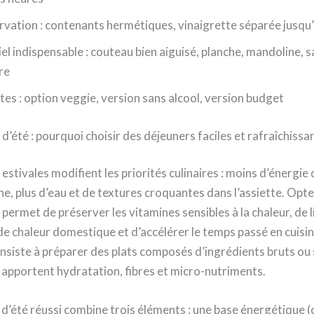
vation : contenants hermétiques, vinaigrette séparée jusqu’
l indispensable : couteau bien aiguisé, planche, mandoline, sa
re
es : option veggie, version sans alcool, version budget
 d’été : pourquoi choisir des déjeuners faciles et rafraîchissa
 estivales modifient les priorités culinaires : moins d’énergi
ine, plus d’eau et de textures croquantes dans l’assiette. Opt
permet de préserver les vitamines sensibles à la chaleur, de l
e chaleur domestique et d’accélérer le temps passé en cuisin
onsiste à préparer des plats composés d’ingrédients bruts o
 apportent hydratation, fibres et micro-nutriments.
d’été réussi combine trois éléments : une base énergétique (