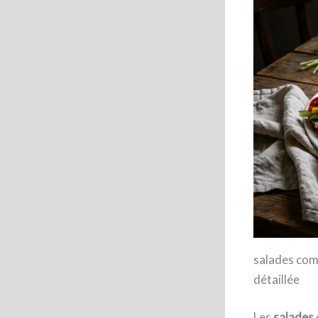
salades comp
détaillée
Les
salades