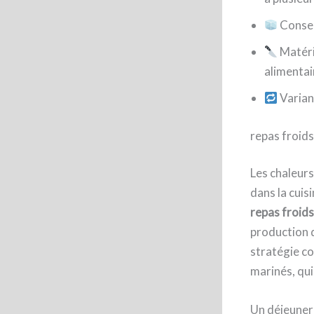
Conser
Matérie
alimentai
Variant
repas froids
Les chaleurs
dans la cuis
repas froids
production d
stratégie c
marinés, qui
Un déjeuner 