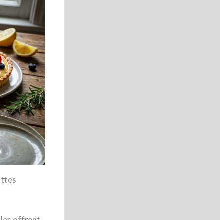
ettes
lles offrent