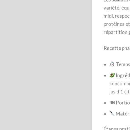
variété, équ
midi, respec
protéines e
répartition 
Recette phar
Temps 
Ingréd
concombre
jus d’1 ci
🍽 Portio
Matérie
Étapes prati