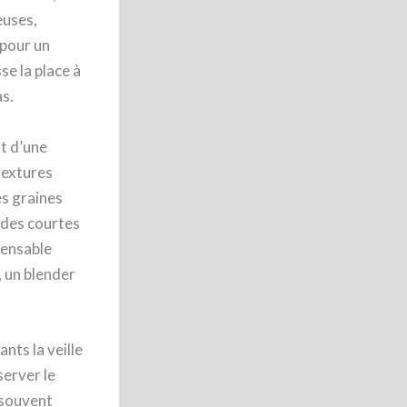
euses,
pour un
se la place à
as.
ôt d’une
textures
es graines
ades courtes
pensable
, un blender
nts la veille
server le
 souvent