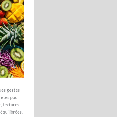
ques gestes
rètes pour
, textures
 équilibrées,