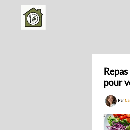
Aller
au
contenu
Repas f
pour v
Par
Ca