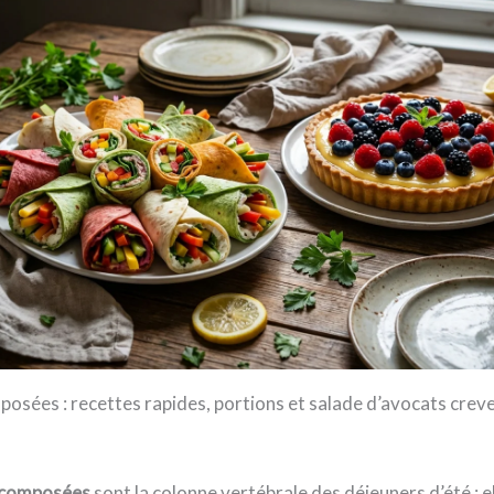
osées : recettes rapides, portions et salade d’avocats crev
 composées
sont la colonne vertébrale des déjeuners d’été : e