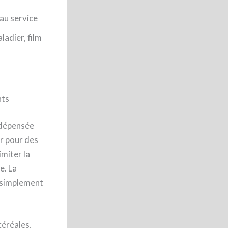
au service
ladier, film
nts
e dépensée
er pour des
imiter la
e. La
u simplement
céréales,