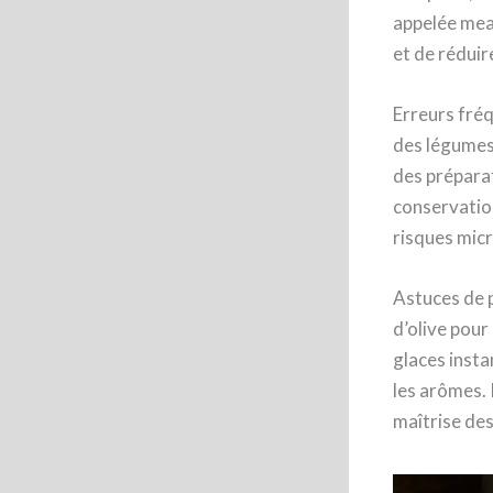
appelée meal
et de réduir
Erreurs fréq
des légumes 
des préparat
conservation
risques micr
Astuces de p
d’olive pour
glaces insta
les arômes. 
maîtrise des